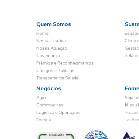
Quem Somos
Suste
Home
Estraté
Nossa História
Clima e
Nossa Atuação
Gestão
Governança
Relató
Prêmios e Reconhecimentos
Códigos e Políticas
Transparência Salarial
Negócios
Forn
Agro
Seja u
Commodities
Já sou
Logística e Operações
Proces
Energia
Leilõe