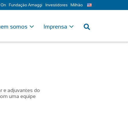
 On
Fundação Amaggi
Investidores
Milhão
em somos
Imprensa
ar e adjuvantes do
 com uma equipe