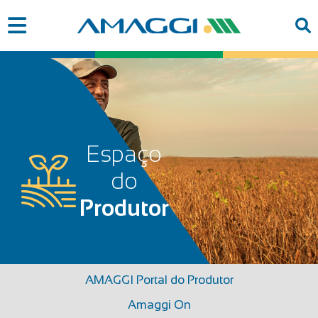
Espaço
do
Produtor
AMAGGI Portal do Produtor
Amaggi On