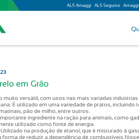
AL5 Amaggi
AL5 Seguros
Amaggi
Qu
023
relo em Grão
 muito versátil, com usos nas mais variadas industrias
a: É utilizado em uma variedade de pratos, incluindo tor
 matinais, pão de milho, entre outros.
Importante ingrediente na ração para animais, como gad
ente utilizado como fonte de energia.
 Utilizado na produção de etanol, que é misturado à ga
forma de reduzir a dependência de combustíveis fósse