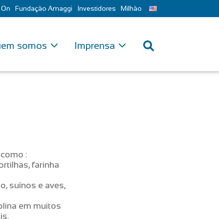
 On
Fundação Amaggi
Investidores
Milhão
em somos
Imprensa
 como :
tilhas, farinha
o, suínos e aves,
solina em muitos
is.