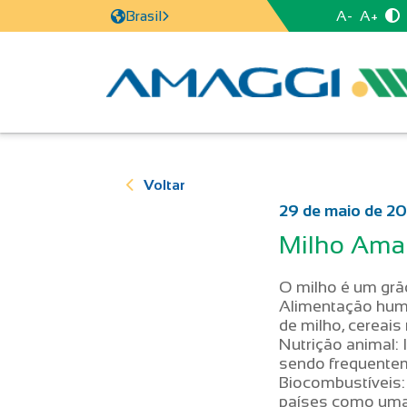
A-
A+
Brasil
Voltar
29 de maio de 2
Milho Ama
O milho é um grão
Alimentação human
de milho, cereais
Nutrição animal: 
sendo frequentem
Biocombustíveis:
países como uma 