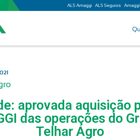
AL5 Amaggi
AL5 Seguros
Amaggi
Qu
2021
gro
e: aprovada aquisição 
GI das operações do Gr
Telhar Agro