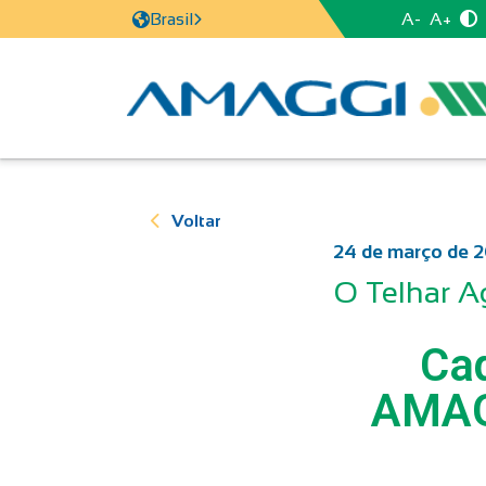
A-
A+
Brasil
Voltar
24 de março de 
O Telhar A
Cad
AMAG