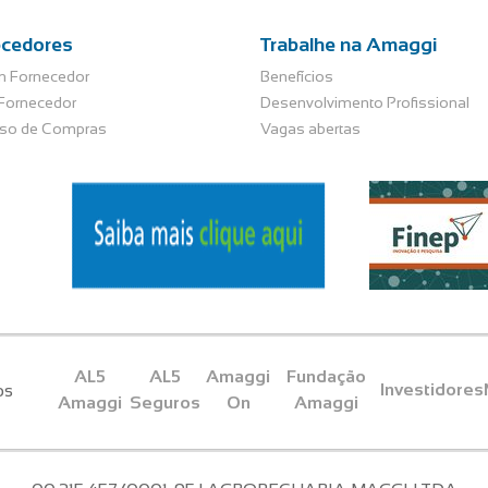
ecedores
Trabalhe na Amaggi
m Fornecedor
Benefícios
 Fornecedor
Desenvolvimento Profissional
so de Compras
Vagas abertas
s
AL5
AL5
Amaggi
Fundação
Investidores
os
Amaggi
Seguros
On
Amaggi