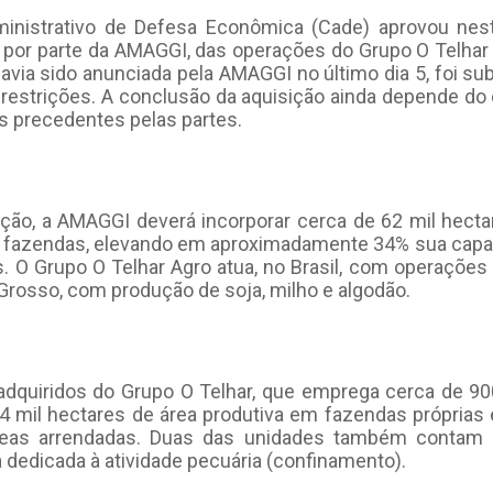
inistrativo de Defesa Econômica (Cade) aprovou nest
, por parte da AMAGGI, das operações do Grupo O Telhar 
avia sido anunciada pela AMAGGI no último dia 5, foi s
restrições. A conclusão da aquisição ainda depende d
s precedentes pelas partes.
ção, a AMAGGI deverá incorporar cerca de 62 mil hect
 fazendas, elevando em aproximadamente 34% sua capac
as. O Grupo O Telhar Agro atua, no Brasil, com operaçõe
Grosso, com produção de soja, milho e algodão.
 adquiridos do Grupo O Telhar, que emprega cerca de 90
4 mil hectares de área produtiva em fazendas próprias 
reas arrendadas. Duas das unidades também contam
 dedicada à atividade pecuária (confinamento).