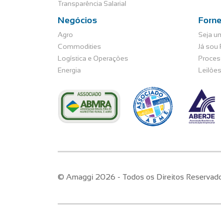
Transparência Salarial
Negócios
Forn
Agro
Seja u
Commodities
Já sou
Logística e Operações
Proces
Energia
Leilõe
© Amaggi 2026 - Todos os Direitos Reservad