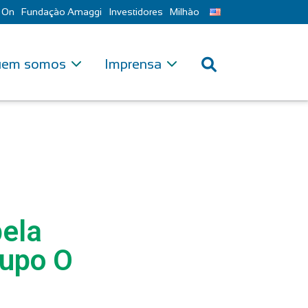
 On
Fundação Amaggi
Investidores
Milhão
em somos
Imprensa
pela
upo O