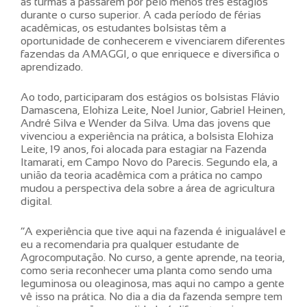
as turmas a passarem por pelo menos três estágios
durante o curso superior. A cada período de férias
acadêmicas, os estudantes bolsistas têm a
oportunidade de conhecerem e vivenciarem diferentes
fazendas da AMAGGI, o que enriquece e diversifica o
aprendizado.
Ao todo, participaram dos estágios os bolsistas Flávio
Damascena, Elohiza Leite, Noel Junior, Gabriel Heinen,
André Silva e Wender da Silva. Uma das jovens que
vivenciou a experiência na prática, a bolsista Elohiza
Leite, 19 anos, foi alocada para estagiar na Fazenda
Itamarati, em Campo Novo do Parecis. Segundo ela, a
união da teoria acadêmica com a prática no campo
mudou a perspectiva dela sobre a área de agricultura
digital.
“A experiência que tive aqui na fazenda é inigualável e
eu a recomendaria pra qualquer estudante de
Agrocomputação. No curso, a gente aprende, na teoria,
como seria reconhecer uma planta como sendo uma
leguminosa ou oleaginosa, mas aqui no campo a gente
vê isso na prática. No dia a dia da fazenda sempre tem