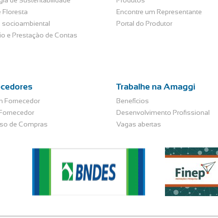
gia de Sustentabilidade
Produtos
 Floresta
Encontre um Representante
 socioambiental
Portal do Produtor
rio e Prestação de Contas
ecedores
Trabalhe na Amaggi
m Fornecedor
Benefícios
 Fornecedor
Desenvolvimento Profissional
so de Compras
Vagas abertas
s