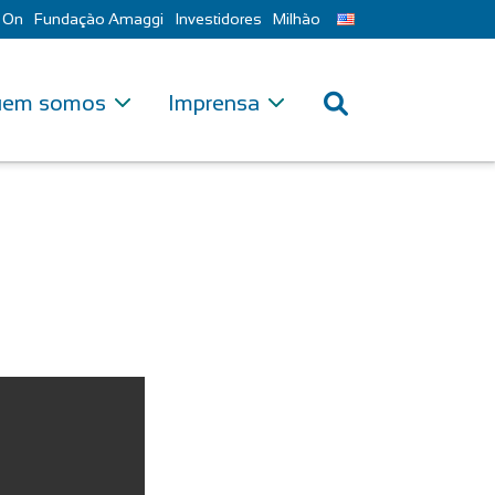
 On
Fundação Amaggi
Investidores
Milhão
em somos
Imprensa