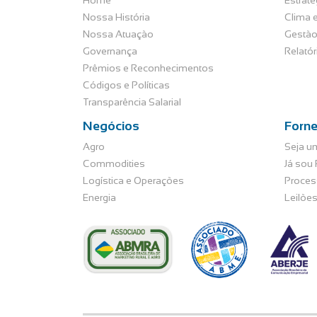
Home
Estraté
Nossa História
Clima e
Nossa Atuação
Gestão
Governança
Relató
Prêmios e Reconhecimentos
Códigos e Políticas
Transparência Salarial
Negócios
Forn
Agro
Seja u
Commodities
Já sou
Logística e Operações
Proces
Energia
Leilõe