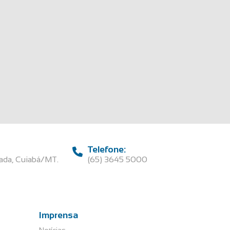
Telefone:
rada, Cuiabá/MT.
(65) 3645 5000
Imprensa